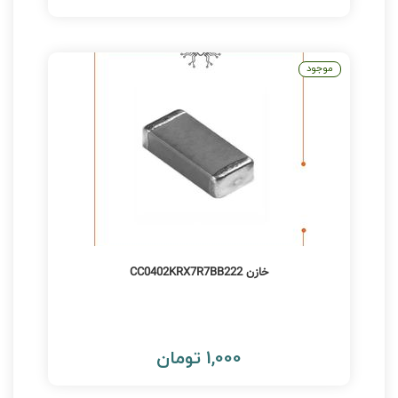
موجود
خازن CC0402KRX7R7BB222
1,000 تومان