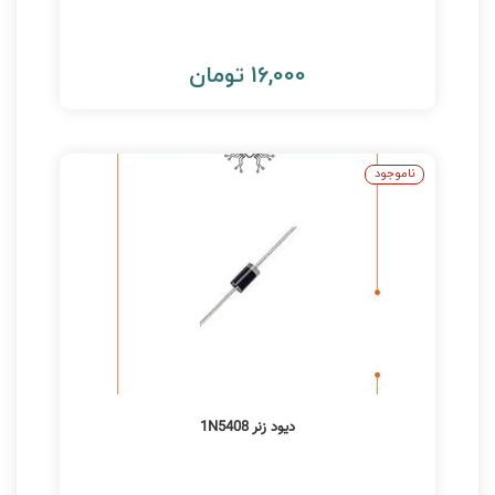
16,000 تومان
ناموجود
دیود زنر 1N5408