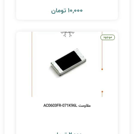
10,000 تومان
موجود
مقاومت AC0603FR-071K96L