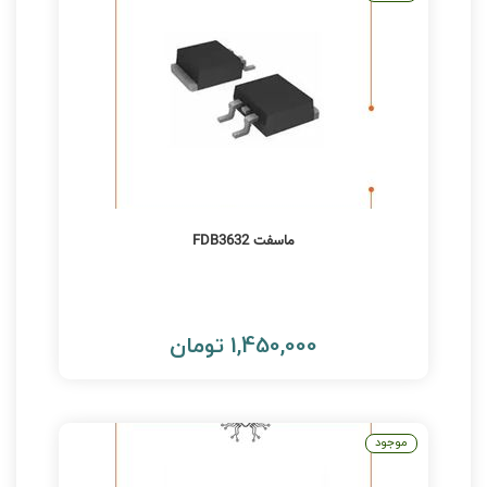
ماسفت FDB3632
1,450,000 تومان
موجود