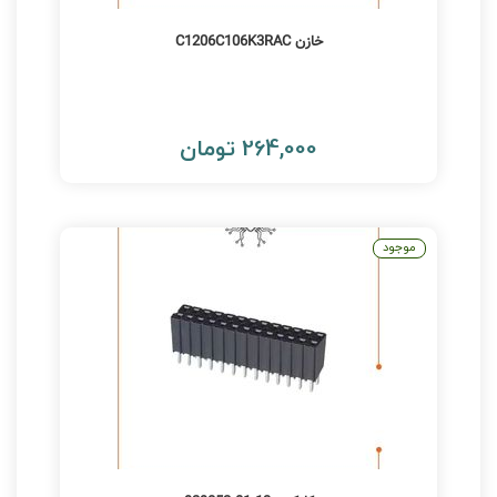
خازن C1206C106K3RAC
264,000 تومان
موجود