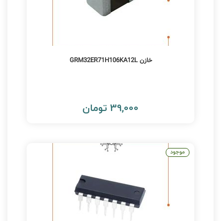
خازن GRM32ER71H106KA12L
39,000 تومان
موجود