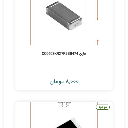
خازن CC0603KRX7R9BB474
8,000 تومان
موجود