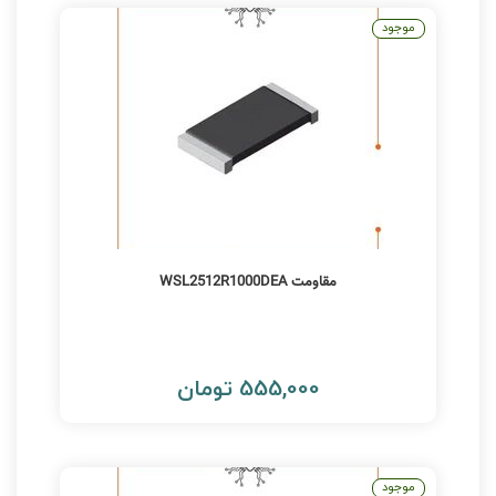
موجود
مقاومت WSL2512R1000DEA
555,000 تومان
موجود