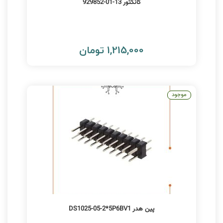
کانکتور 13-01-929852
1,215,000 تومان
موجود
پین هدر DS1025-05-2*5P6BV1