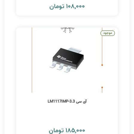
108,000 تومان
موجود
آی سی LM1117IMP-3.3
185,000 تومان