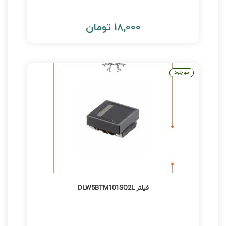
18,000 تومان
موجود
فیلتر DLW5BTM101SQ2L