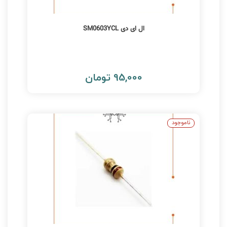
ال ای دی SM0603YCL
95,000 تومان
ناموجود