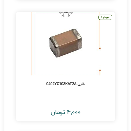
موجود
خازن 0402YC103KAT2A
4,000 تومان