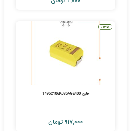
2,000 تومان
موجود
خازن T495C106K035AGE400
917,000 تومان