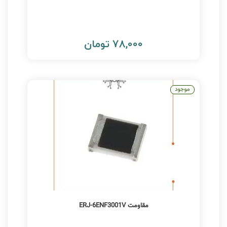
78,000 تومان
موجود
مقاومت ERJ-6ENF3001V