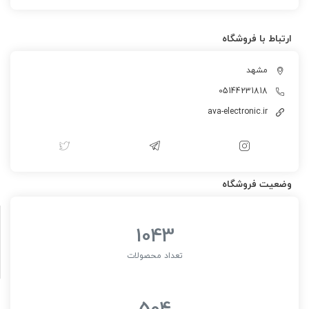
ارتباط با فروشگاه
مشهد
05144231818
ava-electronic.ir
وضعیت فروشگاه
1043
تعداد محصولات
504