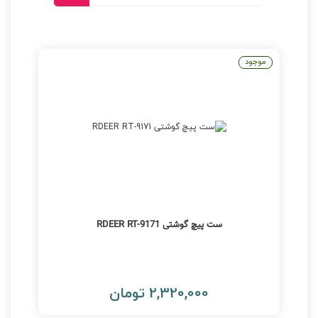
موجود
ست پیچ گوشتی RDEER RT-9171
2,320,000 تومان