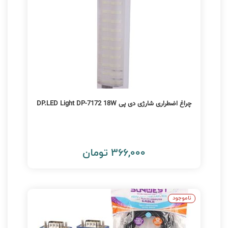
چراغ اضطراری شارژی دی پی DP.LED Light DP-7172 18W
366,000 تومان
ناموجود