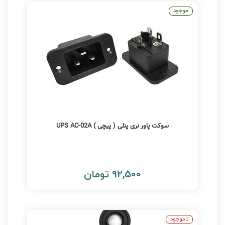
موجود
سوکت پاور نری پنلی ( پیچی ) UPS AC-02A
92,500 تومان
ناموجود