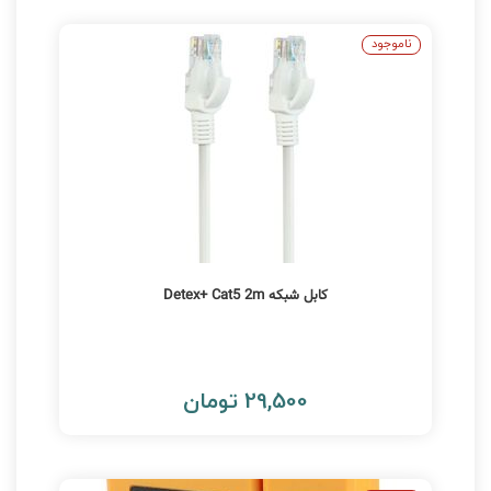
ناموجود
کابل شبکه Detex+ Cat5 2m
29,500 تومان