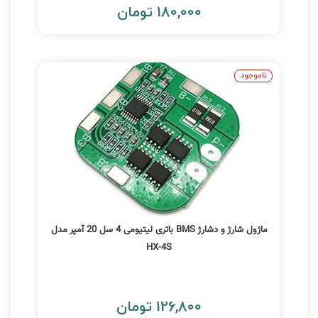
180,000 تومان
ناموجود
ماژول شارژ و دشارژ BMS باتری لیتیومی 4 سل 20 آمپر مدل
HX-4S
126,800 تومان