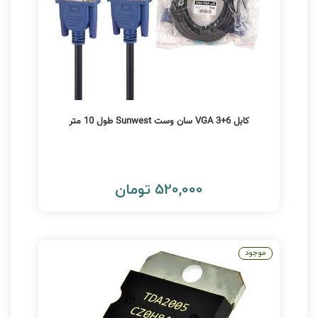
کابل VGA 3+6 سان وست Sunwest طول 10 متر
520,000 تومان
موجود