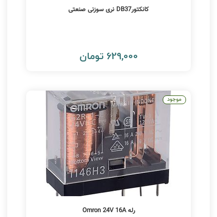
کانکتورDB37 نری سوزنی صنعتی
629,000 تومان
موجود
رله Omron 24V 16A