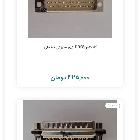
کانکتور DB25 نری سوزنی صنعتی
425,000 تومان
موجود