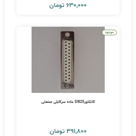
630,000 تومان
موجود
کانکتورDB25 ماده سرکابلی صنعتی
391,800 تومان