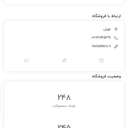
ارتباط با فروشگاه
تهران
02166745391
teslaelecs.ir
وضعیت فروشگاه
248
تعداد محصولات
245