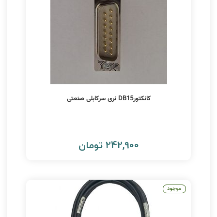
کانکتورDB15 نری سرکابلی صنعتی
242,900 تومان
موجود