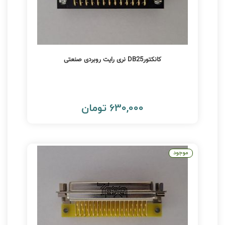
کانکتورDB25 نری رایت روبردی صنعتی
630,000 تومان
موجود