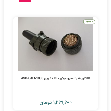
موجود
کانکتور قدرت سرو موتور دلتا 17 پین ASD-CAEN1000
1,269,600 تومان