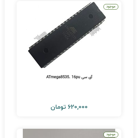
موجود
آی سی ATmega8535. 16pu
620,000 تومان
موجود