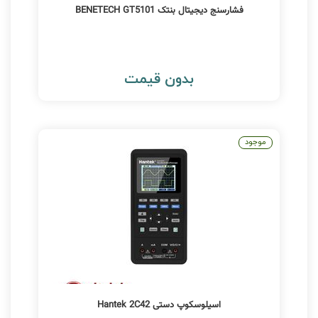
فشارسنج دیجیتال بنتک BENETECH GT5101
بدون قیمت
موجود
اسیلوسکوپ دستی Hantek 2C42