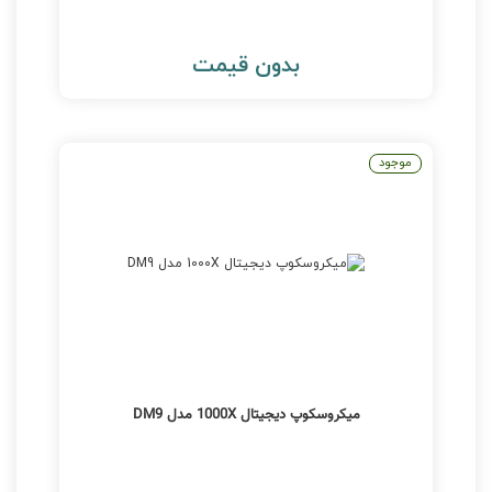
بدون قیمت
موجود
میکروسکوپ دیجیتال 1000X مدل DM9