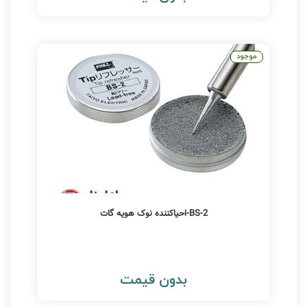
موجود
BS-2-احیاکننده نوک هویه گات
بدون قیمت