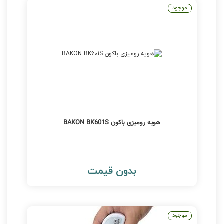
موجود
هویه رومیزی باکون BAKON BK601S
بدون قیمت
موجود