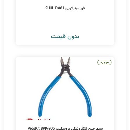
فرز مینیاتوری 2UUL DA81
بدون قیمت
موجود
سیم چین الکترونیکی پروسکیت ProsKit 8PK-905