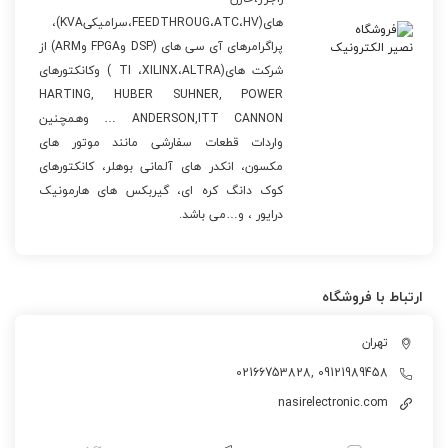
های(FEEDTHROUG،ATC،HV،سرامیکیKVA)،
پراگرامرهای آی سی های (DSP وFPGA وARM) از
شرکت های(TI ،XILINX،ALTRA ) وکانکتورهای
HARTING, HUBER SUHNER, POWER
ANDERSON,ITT CANNON … وهمچنین
واردات قطعات سفارشی مانند موتور های
مکسون، انکدر های آلمانی بوهلر، کانکتورهای
کوک دانگ کره ای، گیربکس های هارمونیک
درایور ، و…می باشد.
ارتباط با فروشگاه
تهران
02166753828, 09121989458
nasirelectronic.com