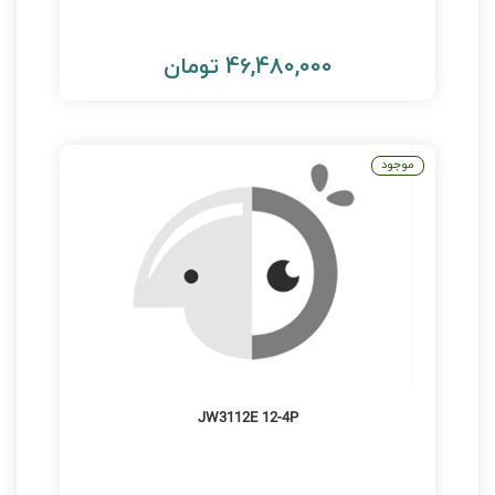
46,480,000 تومان
موجود
JW3112E 12-4P