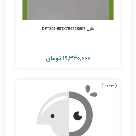
خازن DFT301-801X7R472S507
19,340,000 تومان
موجود