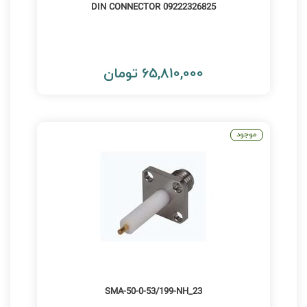
DIN CONNECTOR 09222326825
65,810,000 تومان
موجود
23_SMA-50-0-53/199-NH