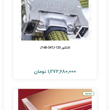
کانکتور 120-J14B-34TJ
1,272,680,000 تومان
موجود