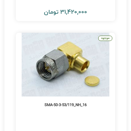
31,420,000 تومان
موجود
16_SMA-50-3-53/119_NH