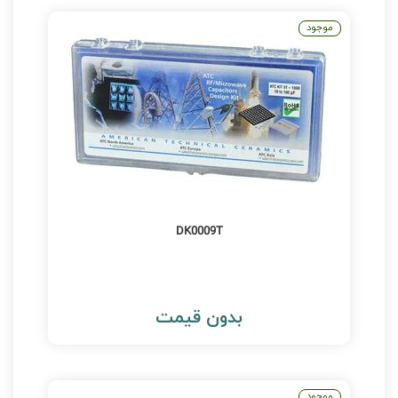
موجود
DK0009T
بدون قیمت
موجود