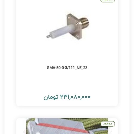
23_SMA-50-0-3/111_NE
231,080,000 تومان
موجود