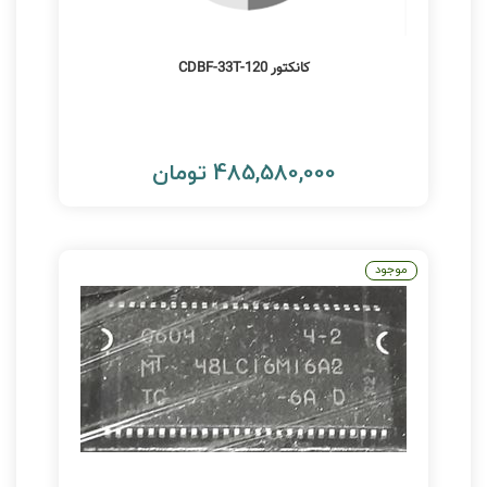
کانکتور CDBF-33T-120
485,580,000 تومان
موجود