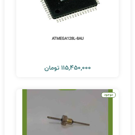
ATMEGA128L-8AU
115,450,000 تومان
موجود