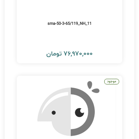
11_sma-50-3-65/119_NH
76,970,000 تومان
موجود