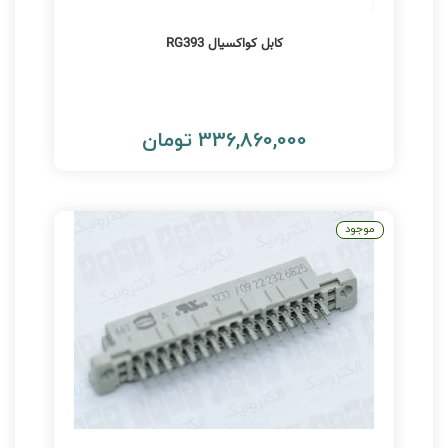
کابل کواکسیال RG393
336,860,000 تومان
موجود