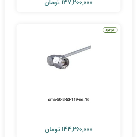
137,200,000 تومان
موجود
16_sma-50-2-53-119-ne
144,260,000 تومان