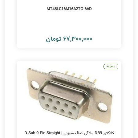
MT48LC16M16A2TG-6AD
67,300,000 تومان
موجود
کانکتور DB9 مادگی صاف سوزنی | D-Sub 9 Pin Straight