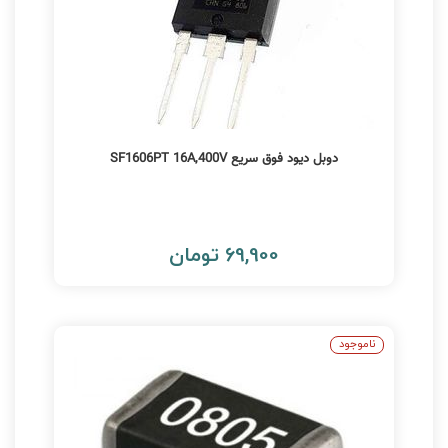
دوبل دیود فوق سریع SF1606PT 16A,400V
69,900 تومان
ناموجود