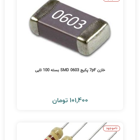
خازن 7pF پکیج 0603 SMD بسته 100 تایی
101,400 تومان
ناموجود