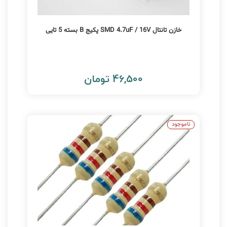
خازن تانتال SMD 4.7uF / 16V پکیج B بسته 5 تایی
46,500 تومان
ناموجود