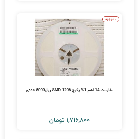
ناموجود
مقاومت 14 اهم 1% پکیج 1206 SMD رول5000 عددی
1,716,800 تومان