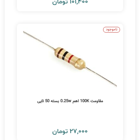
101,400 تومان
ناموجود
مقاومت 100K اهم 0.25w بسته 50 تایی
27,000 تومان