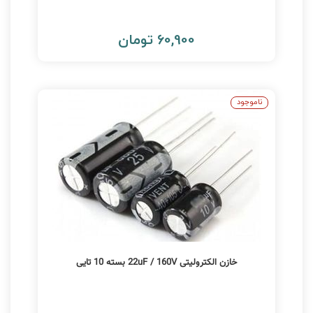
60,900 تومان
ناموجود
خازن الکترولیتی 22uF / 160V بسته 10 تایی