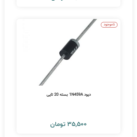
ناموجود
دیود 1N459A بسته 20 تایی
35,500 تومان