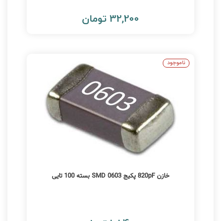
32,200 تومان
ناموجود
خازن 820pF پکیج 0603 SMD بسته 100 تایی