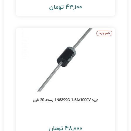
43,100 تومان
ناموجود
دیود 1N5399G 1.5A/1000V بسته 20 تایی
48,000 تومان