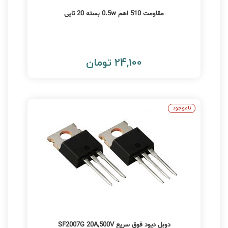
مقاومت 510 اهم 0.5w بسته 20 تایی
24,100 تومان
ناموجود
دوبل دیود فوق سریع SF2007G 20A,500V