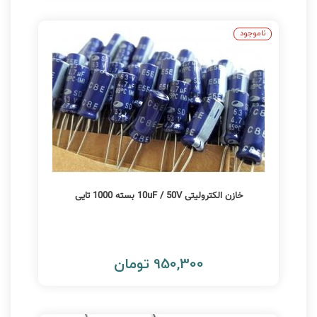
ناموجود
خازن الکترولیتی 10uF / 50V بسته 1000 تایی
950,300 تومان