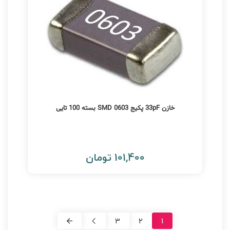
خازن 33pF پکیج 0603 SMD بسته 100 تایی
101,400 تومان
3
2
1