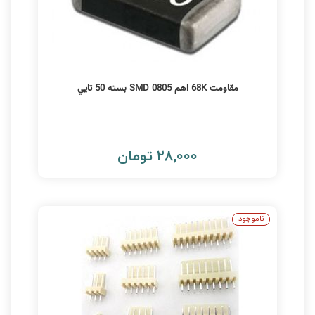
مقاومت 68K اهم SMD 0805 بسته 50 تايي
28,000 تومان
ناموجود