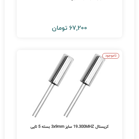
67,200 تومان
ناموجود
کریستال 19.300MHZ سایز 3x9mm بسته 5 تایی