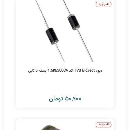
ناموجود
دیود TVS Bidirect کد 1.5KE300CA بسته 5 تایی
50,900 تومان
ناموجود