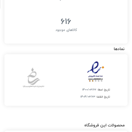
616
کالاهای موجود
نمادها
تاریخ اعطا:
1400/03/22
تاریخ انقضا:
1404/03/23
محصولات این فروشگاه