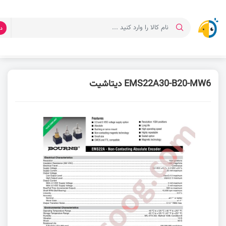
د
صفحه اصلی
دانلود دیتاشیت
دیتاشیت EMS22A30-D20-LD6
EMS22A30-B20-MW6 دیتاشیت