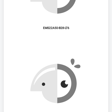
EMS22A50-B28-LT6