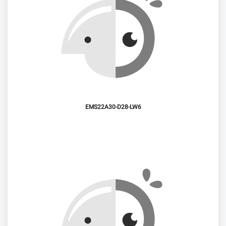
EMS22A30-D28-LW6