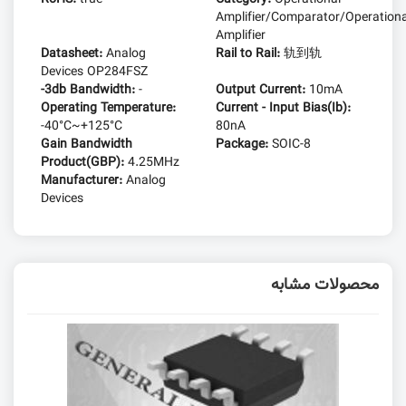
Amplifier/Comparator/Operationa
Amplifier
Datasheet:
Analog
Rail to Rail:
轨到轨
Devices OP284FSZ
-3db Bandwidth:
-
Output Current:
10mA
Operating Temperature:
Current - Input Bias(Ib):
-40°C~+125°C
80nA
Gain Bandwidth
Package:
SOIC-8
Product(GBP):
4.25MHz
Manufacturer:
Analog
Devices
محصولات مشابه