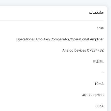
مشخصات
true
Operational Amplifier/Comparator/Operational Amplifier
Analog Devices OP284FSZ
轨到轨
-
10mA
-40°C~+125°C
80nA