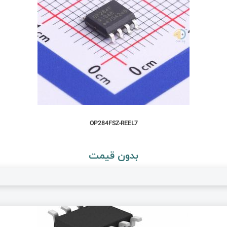
OP284FSZ-REEL7
بدون قیمت