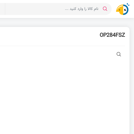
د
OP284FSZ