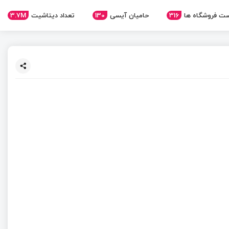
ت فروشگاه ها
316
حامیان آیسی
130
تعداد دیتاشیت
3.7M