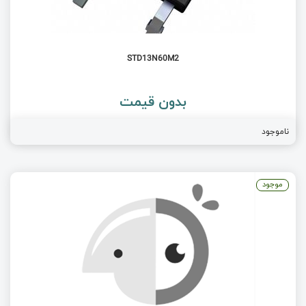
STD13N60M2
بدون قیمت
ناموجود
موجود