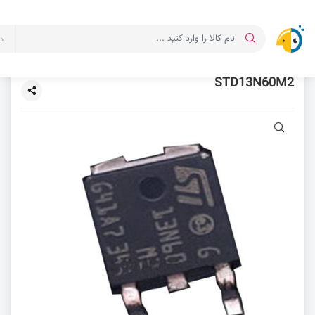
د
STD13N60M2