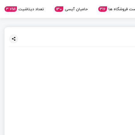
ت فروشگاه ها
316
حامیان آیسی
130
تعداد دیتاشیت
3.7M