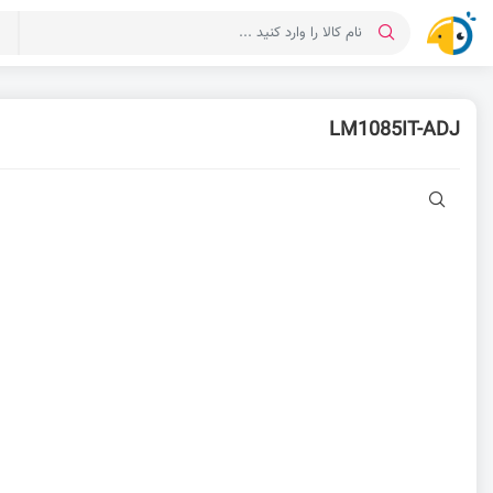
د
LM1085IT-ADJ