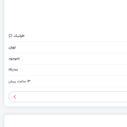
افرانیک
تهران
ناموجود
191,100
13 ساعت پیش