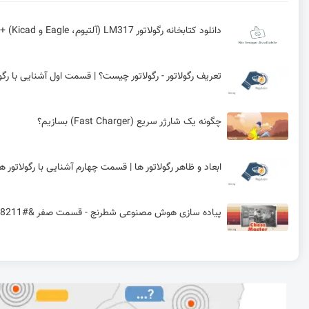
دانلود کتابخانه رگولاتور LM317 (آلتیوم، Eagle و Kicad) + آموزش نصب و راه‌اندازی
تعریف رگولاتور - رگولاتور چیست؟ | قسمت اول آشنایی با رگول
چگونه یک شارژر سریع (Fast Charger) بسازیم؟
ابعاد و ظاهر رگولاتور ها | قسمت چهارم آشنایی با رگولاتور ها
پیاده سازی هوش مصنوعی شطرنج - قسمت صفر &#8211; تاریخچه