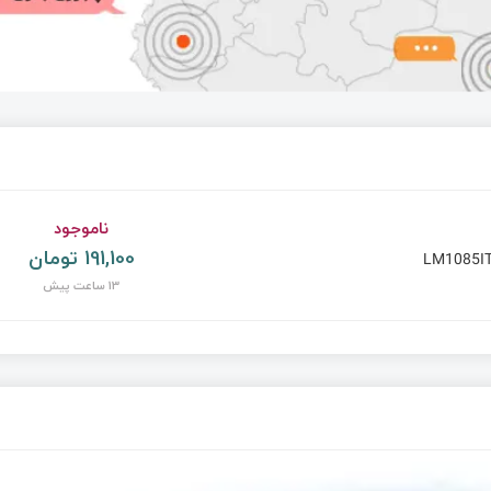
ناموجود
191,100 تومان
LM1085IT
13 ساعت پیش