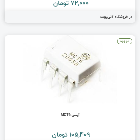
72,000 تومان
در فروشگاه
آنی‌روت
موجود
آیسی MCT6
105,409 تومان