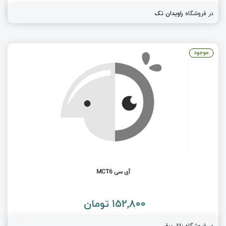
در فروشگاه
راویدان تک
موجود
آی سی MCT6
152,800 تومان
در فروشگاه
بازار برق