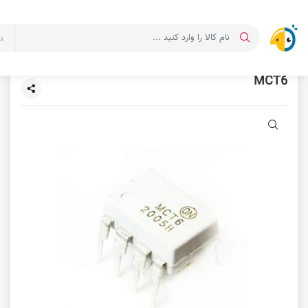
د
MCT6