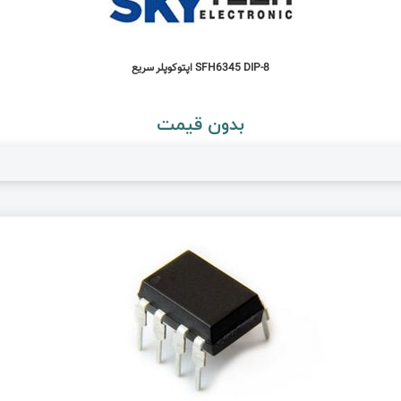
SFH6345 DIP-8 اپتوکوپلر سریع
بدون قیمت