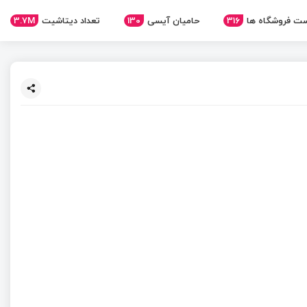
ت فروشگاه ها
316
حامیان آیسی
130
تعداد دیتاشیت
3.7M