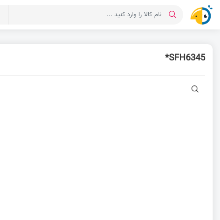
د
SFH6345*