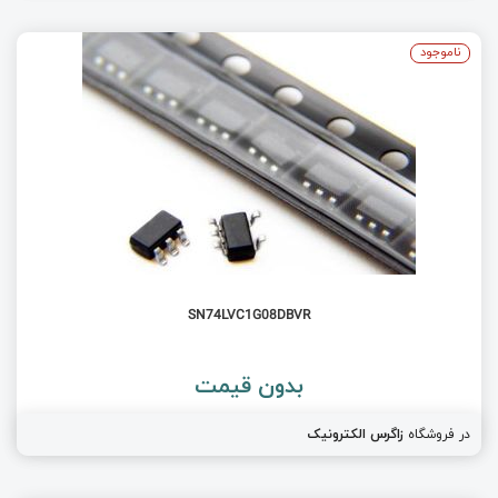
ناموجود
SN74LVC1G08DBVR
بدون قیمت
در فروشگاه
زاگرس الکترونیک