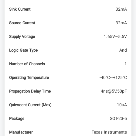
32mA
Sink Current
32mA
Source Current
1.65V~5.5V
Supply Voltage
And
Logic Gate Type
1
Number of Channels
-40°C~+125°C
Operating Temperature
4ns@5V,50pF
Propagation Delay Time
10uA
Quiescent Current (Max)
SOT-23-5
Package
Texas Instruments
Manufacturer