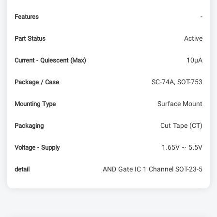
-
Features
Active
Part Status
10µA
Current - Quiescent (Max)
SC-74A, SOT-753
Package / Case
Surface Mount
Mounting Type
Cut Tape (CT)
Packaging
1.65V ~ 5.5V
Voltage - Supply
AND Gate IC 1 Channel SOT-23-5
detail