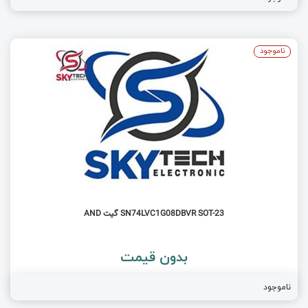
ناموجود
SN74LVC1G08DBVR SOT-23 گیت AND
بدون قیمت
ناموجود