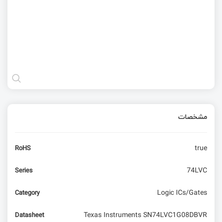
مشخصات
true
RoHS
74LVC
Series
Logic ICs/Gates
Category
Texas Instruments SN74LVC1G08DBVR
Datasheet