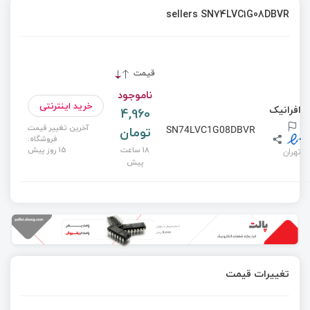
sellers SN74LVC1G08DBVR
قیمت
ناموجود
خرید اینترنتی
افرانیک
4,960
آخرین تغییر قیمت
تومان
SN74LVC1G08DBVR
فروشگاه:
18 ساعت
15 روز پیش
تهران
پیش
تغییرات قیمت