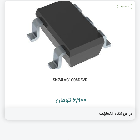
موجود
SN74LVC1G08DBVR
6,900 تومان
در فروشگاه
الکمارکت