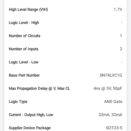
1.7V
High Level Range (VIH)
-
Logic Level - High
1
Number of Circuits
2
Number of Inputs
-
Logic Level - Low
SN74LVC1G
Base Part Number
4ns @ 5V, 50pF
Max Propagation Delay @ V, Max CL
AND Gate
Logic Type
32mA, 32mA
Current - Output High, Low
SOT-23-5
Supplier Device Package