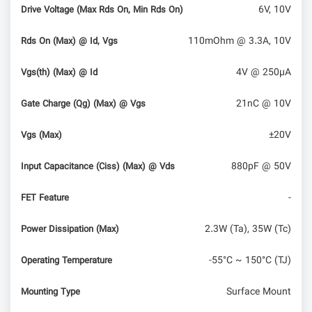
6V, 10V
Drive Voltage (Max Rds On, Min Rds On)
110mOhm @ 3.3A, 10V
Rds On (Max) @ Id, Vgs
4V @ 250µA
Vgs(th) (Max) @ Id
21nC @ 10V
Gate Charge (Qg) (Max) @ Vgs
±20V
Vgs (Max)
880pF @ 50V
Input Capacitance (Ciss) (Max) @ Vds
-
FET Feature
2.3W (Ta), 35W (Tc)
Power Dissipation (Max)
-55°C ~ 150°C (TJ)
Operating Temperature
Surface Mount
Mounting Type