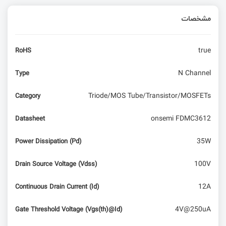
مشخصات
true
RoHS
N Channel
Type
Triode/MOS Tube/Transistor/MOSFETs
Category
onsemi FDMC3612
Datasheet
35W
Power Dissipation (Pd)
100V
Drain Source Voltage (Vdss)
12A
Continuous Drain Current (Id)
4V@250uA
Gate Threshold Voltage (Vgs(th)@Id)