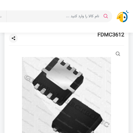
د
FDMC3612