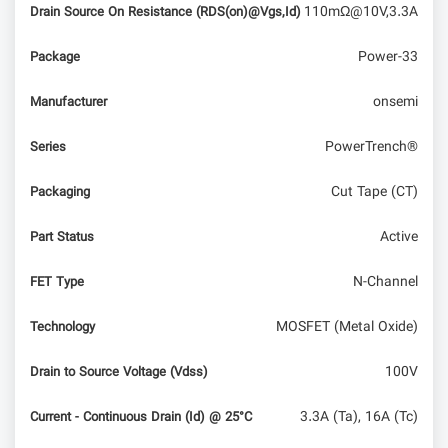
110mΩ@10V,3.3A
Drain Source On Resistance (RDS(on)@Vgs,Id)
Power-33
Package
onsemi
Manufacturer
PowerTrench®
Series
Cut Tape (CT)
Packaging
Active
Part Status
N-Channel
FET Type
MOSFET (Metal Oxide)
Technology
100V
Drain to Source Voltage (Vdss)
3.3A (Ta), 16A (Tc)
Current - Continuous Drain (Id) @ 25°C