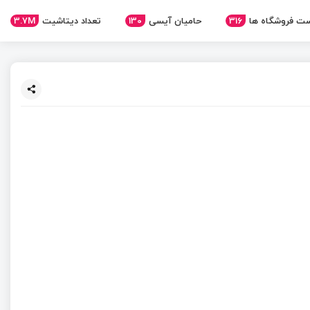
3.7M
تعداد دیتاشیت
130
حامیان آیسی
316
ت فروشگاه ها