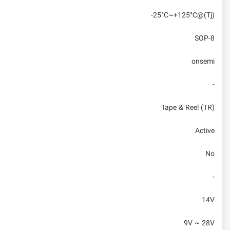
-25°C~+125°C@(Tj)
SOP-8
onsemi
-
Tape & Reel (TR)
Active
No
-
14V
9V ~ 28V