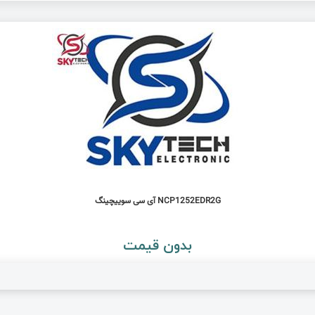
NCP1252EDR2G آی سی سوییچینگ
بدون قیمت