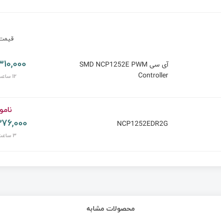
قیم
310,000 تومان
آی سی SMD NCP1252E PWM
Controller
12 ساعت پیش
نامو
76,000 تومان
NCP1252EDR2G
3 ساعت پیش
محصولات مشابه