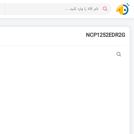
د
NCP1252EDR2G