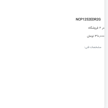
NCP1252EDR2G
در 2 فروشگاه
310,000 تومان
مشخصات فنی: