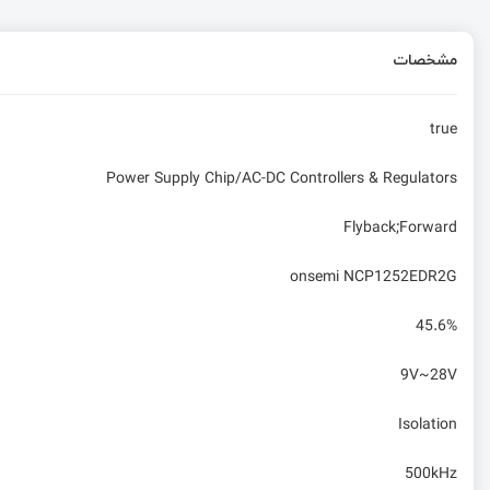
مشخصات
true
Power Supply Chip/AC-DC Controllers & Regulators
Flyback;Forward
onsemi NCP1252EDR2G
45.6%
9V~28V
Isolation
500kHz