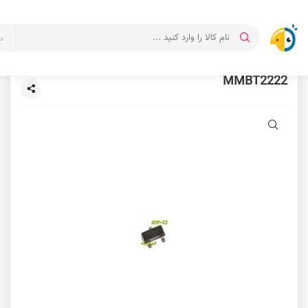
د
MMBT2222