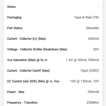
-
Series
Tape & Reel (TR)
Packaging
Obsolete
Part Status
600mA
Current - Collector (Ic) (Max)
30V
Voltage - Collector Emitter Breakdown (Max)
1.6V @ 50mA, 500mA
Vce Saturation (Max) @ Ib, Ic
10µA (ICBO)
Current - Collector Cutoff (Max)
100 @ 150mA, 10V
DC Current Gain (hFE) (Min) @ Ic, Vce
350mW
Power - Max
250MHz
Frequency - Transition