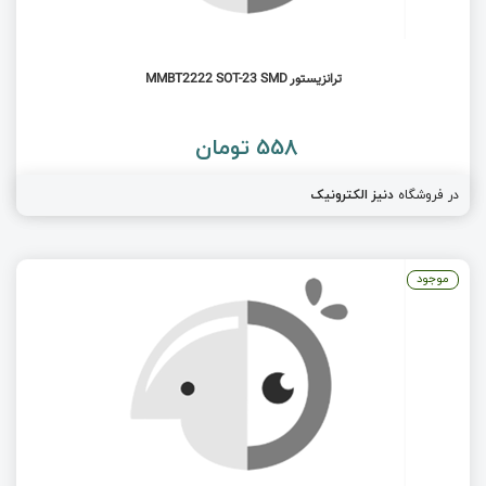
ترانزیستور MMBT2222 SOT-23 SMD
558 تومان
در فروشگاه
دنیز الکترونیک
موجود