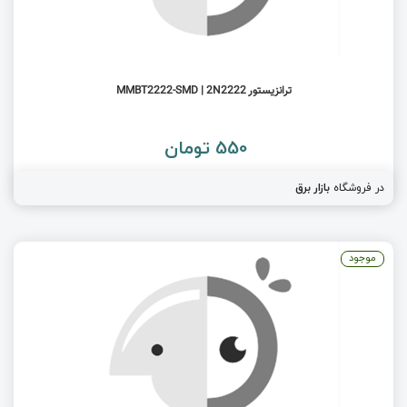
ترانزیستور MMBT2222-SMD | 2N2222
550 تومان
در فروشگاه
بازار برق
موجود