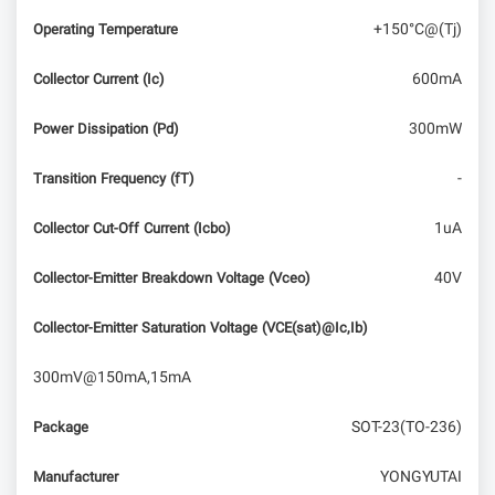
+150°C@(Tj)
Operating Temperature
600mA
Collector Current (Ic)
300mW
Power Dissipation (Pd)
-
Transition Frequency (fT)
1uA
Collector Cut-Off Current (Icbo)
40V
Collector-Emitter Breakdown Voltage (Vceo)
Collector-Emitter Saturation Voltage (VCE(sat)@Ic,Ib)
300mV@150mA,15mA
SOT-23(TO-236)
Package
YONGYUTAI
Manufacturer