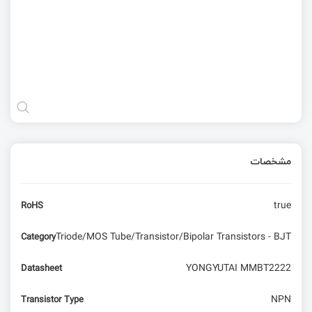
مشخصات
true
RoHS
Triode/MOS Tube/Transistor/Bipolar Transistors - BJT
Category
YONGYUTAI MMBT2222
Datasheet
NPN
Transistor Type