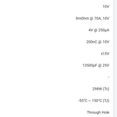
10V
9mOhm @ 70A, 10V
4V @ 250µA
200nC @ 10V
±15V
13500pF @ 25V
-
298W (Tc)
-55°C ~ 150°C (TJ)
Through Hole