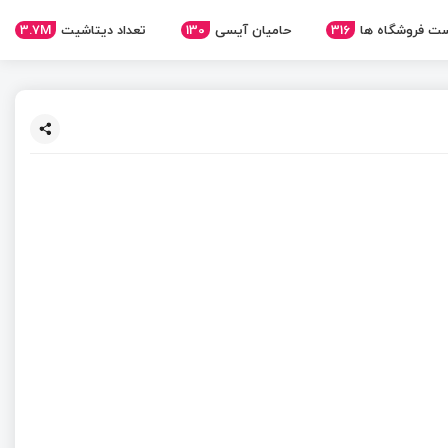
3.7M
تعداد دیتاشیت
130
حامیان آیسی
316
ت فروشگاه ها