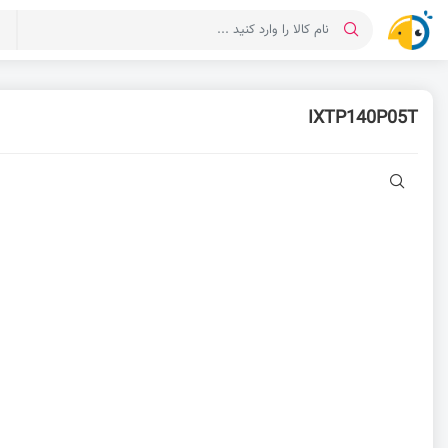
د
IXTP140P05T