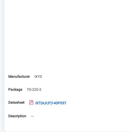
Manufacturer
IXYS
Package
TO-220-3
Datasheet
IXT(A,H,P)140P05T
Description
---