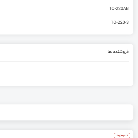
TO-220AB
TO-220-3
فروشنده ها
ناموجود