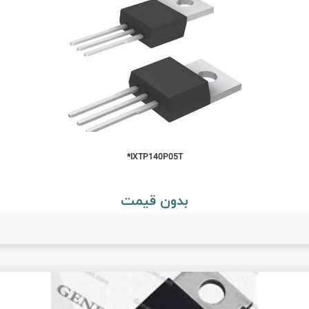
IXTP140P05T*
بدون قیمت