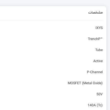
مشخصات
IXYS
TrenchP™
Tube
Active
P-Channel
MOSFET (Metal Oxide)
50V
140A (Tc)