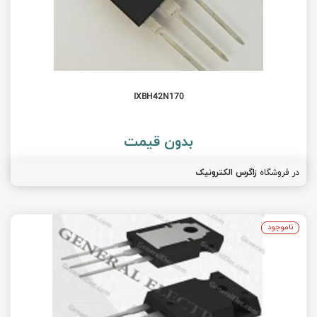
IXBH42N170
بدون قیمت
در فروشگاه
زاگرس الکترونیک
ناموجود