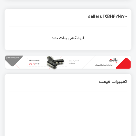
sellers IXBH42N170
فروشگاهی یافت نشد
تغییرات قیمت