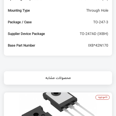
Through Hole
Mounting Type
TO-247-3
Package / Case
TO-247AD (IXBH)
Supplier Device Package
IXB*42N170
Base Part Number
محصولات مشابه
ناموجود