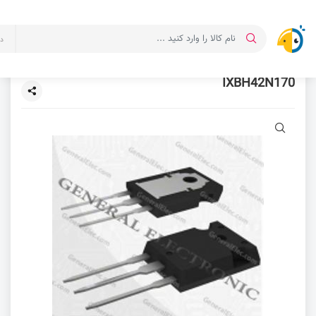
د
IXBH42N170