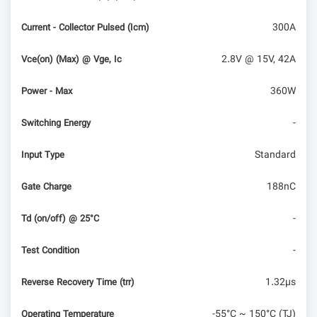
300A
Current - Collector Pulsed (Icm)
2.8V @ 15V, 42A
Vce(on) (Max) @ Vge, Ic
360W
Power - Max
-
Switching Energy
Standard
Input Type
188nC
Gate Charge
-
Td (on/off) @ 25°C
-
Test Condition
1.32µs
Reverse Recovery Time (trr)
-55°C ~ 150°C (TJ)
Operating Temperature