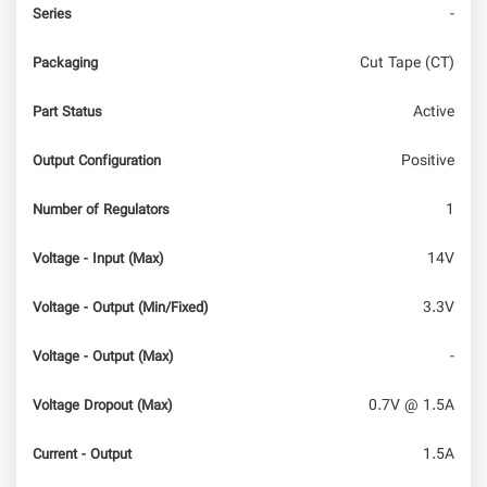
-
Series
Cut Tape (CT)
Packaging
Active
Part Status
Positive
Output Configuration
1
Number of Regulators
14V
Voltage - Input (Max)
3.3V
Voltage - Output (Min/Fixed)
-
Voltage - Output (Max)
0.7V @ 1.5A
Voltage Dropout (Max)
1.5A
Current - Output