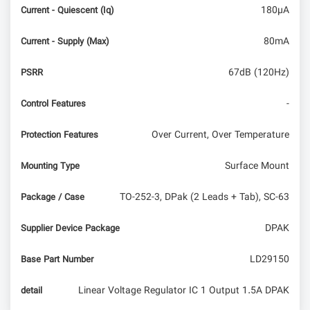
180µA
Current - Quiescent (Iq)
80mA
Current - Supply (Max)
67dB (120Hz)
PSRR
-
Control Features
Over Current, Over Temperature
Protection Features
Surface Mount
Mounting Type
TO-252-3, DPak (2 Leads + Tab), SC-63
Package / Case
DPAK
Supplier Device Package
LD29150
Base Part Number
Linear Voltage Regulator IC 1 Output 1.5A DPAK
detail