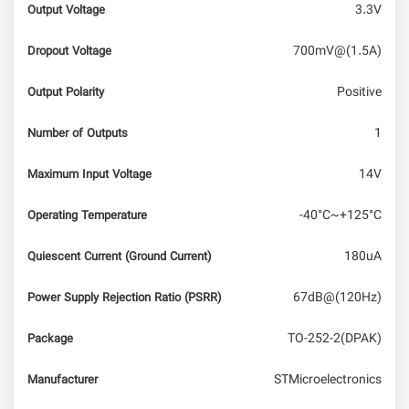
3.3V
Output Voltage
700mV@(1.5A)
Dropout Voltage
Positive
Output Polarity
1
Number of Outputs
14V
Maximum Input Voltage
-40°C~+125°C
Operating Temperature
180uA
Quiescent Current (Ground Current)
67dB@(120Hz)
Power Supply Rejection Ratio (PSRR)
TO-252-2(DPAK)
Package
STMicroelectronics
Manufacturer