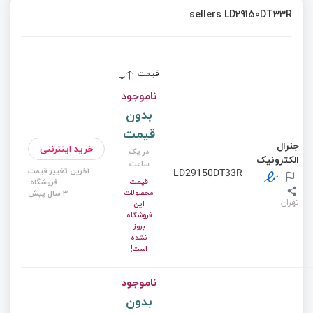
sellers LD29150DT33R
قیمت
ناموجود
بدون
قیمت
جنرال
خرید اینترنتی
در یک
الکترونیک
ساعت
آخرین تغییر قیمت
LD29150DT33R
قیمت
فروشگاه:
محصولات
3 سال پیش
تهران
این
فروشگاه
بروز
نشده
است!
ناموجود
بدون