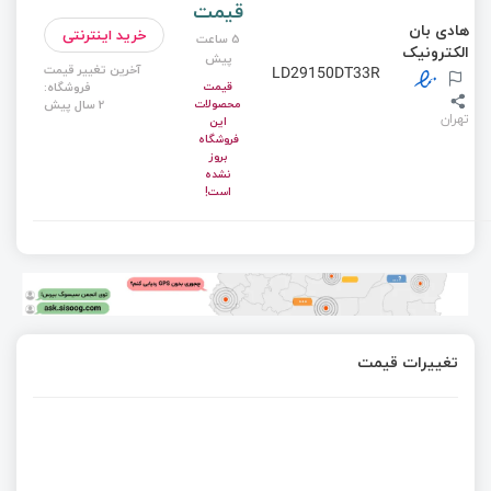
قیمت
هادی بان
خرید اینترنتی
5 ساعت
الکترونیک
پیش
آخرین تغییر قیمت
LD29150DT33R
قیمت
فروشگاه:
محصولات
2 سال پیش
تهران
این
فروشگاه
بروز
نشده
است!
تغییرات قیمت