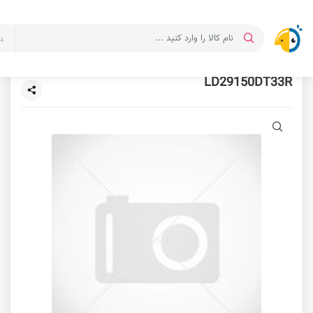
د
LD29150DT33R