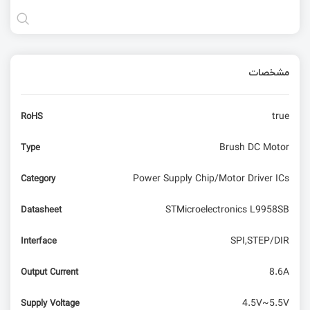
مشخصات
true
RoHS
Brush DC Motor
Type
Power Supply Chip/Motor Driver ICs
Category
STMicroelectronics L9958SB
Datasheet
SPI,STEP/DIR
Interface
8.6A
Output Current
4.5V~5.5V
Supply Voltage