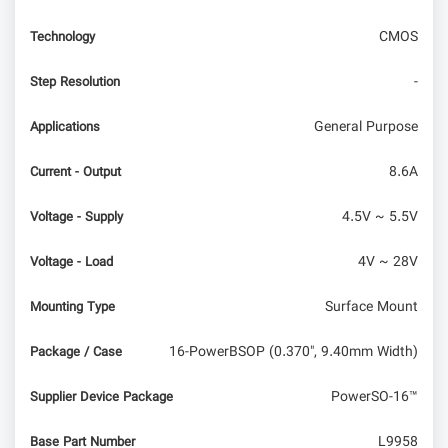
CMOS
Technology
-
Step Resolution
General Purpose
Applications
8.6A
Current - Output
4.5V ~ 5.5V
Voltage - Supply
4V ~ 28V
Voltage - Load
Surface Mount
Mounting Type
16-PowerBSOP (0.370", 9.40mm Width)
Package / Case
PowerSO-16™
Supplier Device Package
L9958
Base Part Number