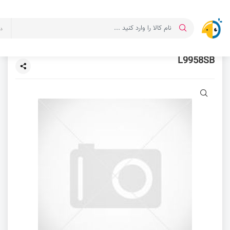
د
L9958SB