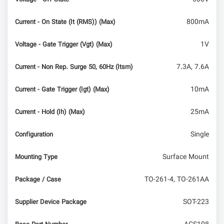
800mA
Current - On State (It (RMS)) (Max)
1V
Voltage - Gate Trigger (Vgt) (Max)
7.3A, 7.6A
Current - Non Rep. Surge 50, 60Hz (Itsm)
10mA
Current - Gate Trigger (Igt) (Max)
25mA
Current - Hold (Ih) (Max)
Single
Configuration
Surface Mount
Mounting Type
TO-261-4, TO-261AA
Package / Case
SOT-223
Supplier Device Package