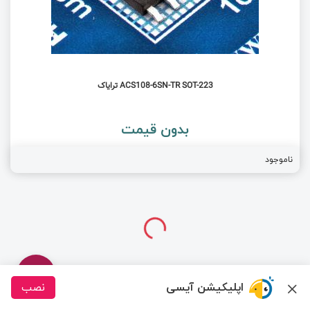
ACS108-6SN-TR SOT-223 ترایاک
بدون قیمت
ناموجود
اپلیکیشن آیسی
نصب
درباره ما
تماس با ما
سیسوگ
قوانین و مقررات