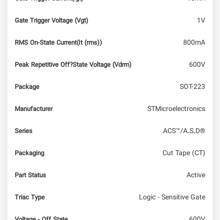
1V
Gate Trigger Voltage (Vgt)
800mA
RMS On-State Current(It (rms))
600V
Peak Repetitive Off?State Voltage (Vdrm)
SOT-223
Package
STMicroelectronics
Manufacturer
ACS™/A.S.D®
Series
Cut Tape (CT)
Packaging
Active
Part Status
Logic - Sensitive Gate
Triac Type
600V
Voltage - Off State