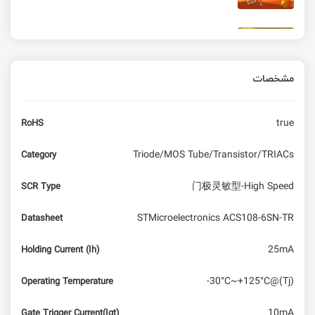
چرخاندن قطعه در آلتیوم به همراه دستورات پرکاربرد و
کلیدهای میان‌بر
مشخصات
دانلود کتابخانه کانکتور آلتیوم | 100% رایگان
true
RoHS
ساختار پیام‌ها و زمان‌بندی ارتباط در پروتکل KLine
Triode/MOS Tube/Transistor/TRIACs
Category
فلش لودر شرکت segger برای پروگرام و دیباگ فلش
门极灵敏型-High Speed
SCR Type
خارجی
STMicroelectronics ACS108-6SN-TR
Datasheet
مقایسه Raspberry Pi 5 و Intel N100 mini PC –
خرید کدوم منطقیه؟!
25mA
Holding Current (Ih)
-30°C~+125°C@(Tj)
Operating Temperature
10mA
Gate Trigger Current(Igt)