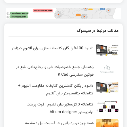
مقالات مرتبط در سیسوگ
دانلود 100% رایگان کتابخانه خازن برای آلتیوم دیزاینر
راهنمای جامع خصوصیات شی و ارجاع‌دادن تابع در
قوانین سفارشی KiCad
دانلود رایگان کاملترین کتابخانه مقاومت آلتیوم +
کتابخانه پتانسیومتر برای آلتیوم
کتابخانه ترانزیستور برای التیوم | فوت پرینت
ترانزیستور Altium designer
همه چیز درباره باتری ها قسمت اول : مقدمه