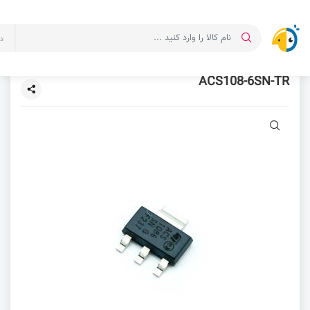
د
ACS108-6SN-TR