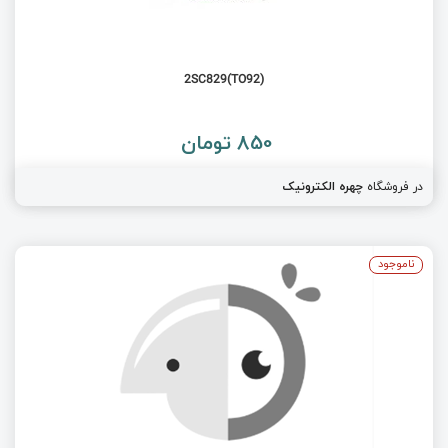
(2SC829(TO92
850 تومان
در فروشگاه
چهره الکترونیک
ناموجود