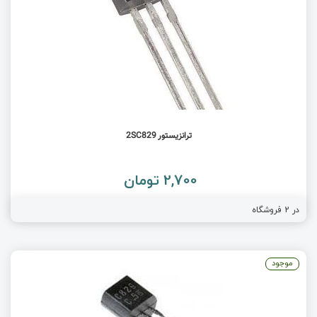
ترانزیستور 2SC829
2,700 تومان
در
2
فروشگاه
موجود