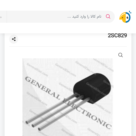
د
2SC829