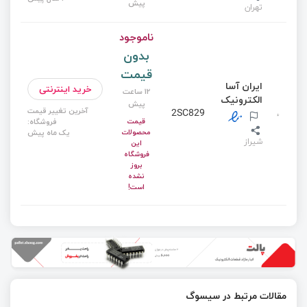
پیش
تهران
ناموجود
بدون
قیمت
ایران آسا
خرید اینترنتی
12 ساعت
الکترونیک
پیش
آخرین تغییر قیمت
2SC829
قیمت
فروشگاه:
محصولات
یک ماه پیش
شیراز
این
فروشگاه
بروز
نشده
است!
مقالات مرتبط در سیسوگ