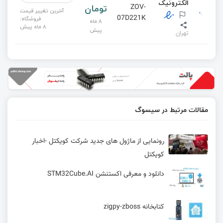
الکترونیک
تومان
ZOV-
آخرین تغییر قیمت
07D221K
فروشگاه:
8 ماه
8 ماه پیش
پیش
تهران
مقالات مرتبط در سیسوگ
رونمایی از ماژول های جدید شرکت کویکتل -اخبار
کویکتل
دانلود و معرفی اکستنشن STM32Cube.AI
کتابخانه zigpy-zboss