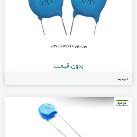
وریستور ZOV-07D221K
بدون قیمت
ناموجود
موجود