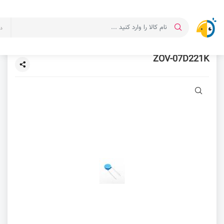
د
ZOV-07D221K