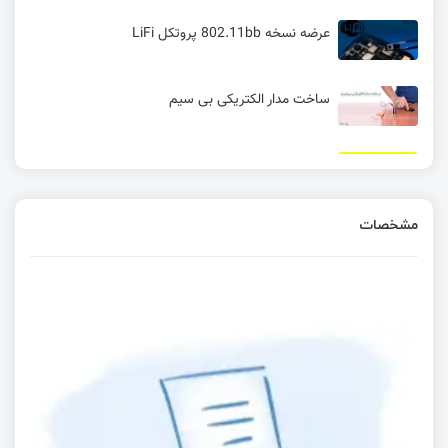
عرضه نسخه 802.11bb پروتکل LiFi
ساخت مدار الکتریکی بی سیم
مقایسه MIPS و ARM و تفاوت مهم این دو پردازنده
مشخصات
سیستم‌عامل Tactility برای خانواده ESP32: پشتیبانی
از برنامه‌های داخلی و خارجی!
راه اندازی ماژول شتاب سنج و زاویه سنج ICM42688
با آردوینو
قسمت اول آموزش الکترونیک فرکانس بالا کاربردی -
تئوری‌های اولیه
کار با f1c100s بدون سیستم عامل (BareMetal)