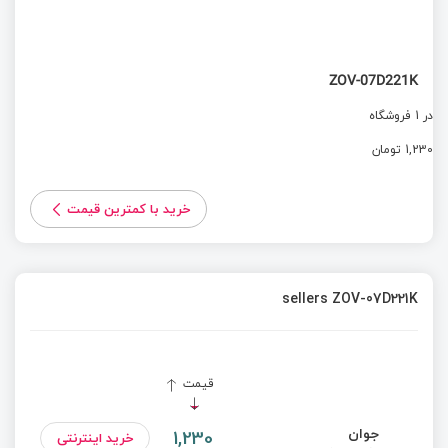
ZOV-07D221K
در 1 فروشگاه
1,230 تومان
خرید با کمترین قیمت
sellers ZOV-07D221K
قیمت
جوان
1,230
خرید اینترنتی