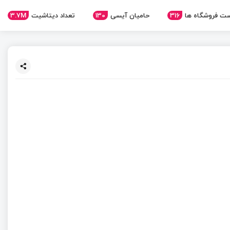
ت فروشگاه ها
316
حامیان آیسی
130
تعداد دیتاشیت
3.7M