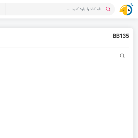
د
BB135