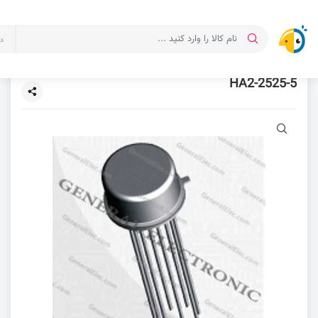
د
HA2-2525-5