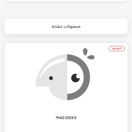
امبدد لینوکس – کی از کامپیوتر تک بردی 5 دلاری
استفاده کنیم؟ (بخش دوم)
امبدد لینوکس - کی از کامپیوتر تک بردی 5 دلاری
محصولات مشابه
استفاده کنیم؟
ESP32-C6 یک SOC با وای فای 6 و بلوتوث 5 برای
دستگاه‌های IOT
ناموجود
پروژه راه اندازی LED چشمک زن و فوتوسل | قسمت
5 آموزش آردوینو
مقایسه Raspberry Pi 5 و Intel N100 mini PC –
خرید کدوم منطقیه؟!
HA2-2525-5*