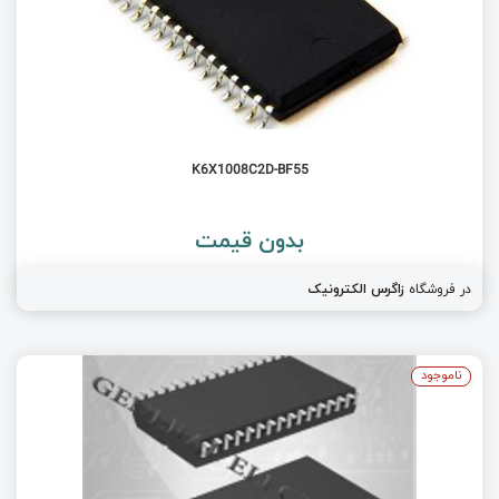
K6X1008C2D-BF55
بدون قیمت
در فروشگاه
زاگرس الکترونیک
ناموجود