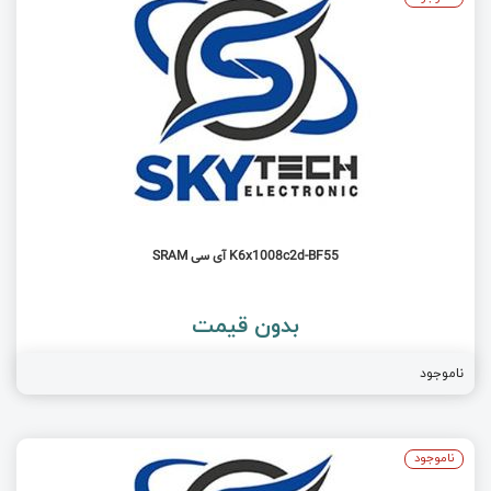
K6x1008c2d-BF55 آی سی SRAM
بدون قیمت
ناموجود
ناموجود