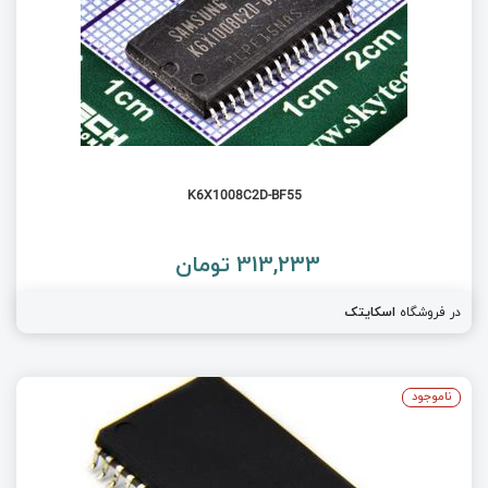
K6X1008C2D-BF55
313,233 تومان
در فروشگاه
اسکایتک
ناموجود