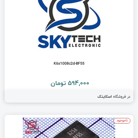
K6x1008c2d-BF55
594,000 تومان
در فروشگاه
اسکایتک
ناموجود