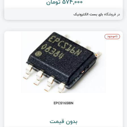
574,000 تومان
در فروشگاه
بای بست الکترونیک
ناموجود
EPCS16SI8N
بدون قیمت