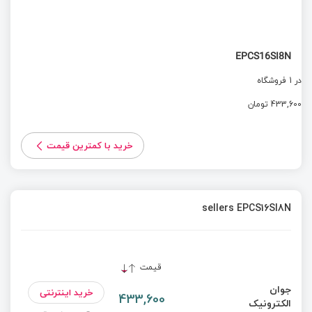
EPCS16SI8N
در 1 فروشگاه
433,600 تومان
خرید با کمترین قیمت
sellers EPCS16SI8N
قیمت
جوان
خرید اینترنتی
433,600
الکترونیک