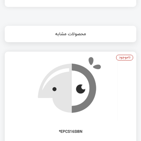
محصولات مشابه
ناموجود
EPCS16SI8N*