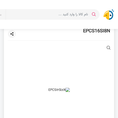
د
EPCS16SI8N