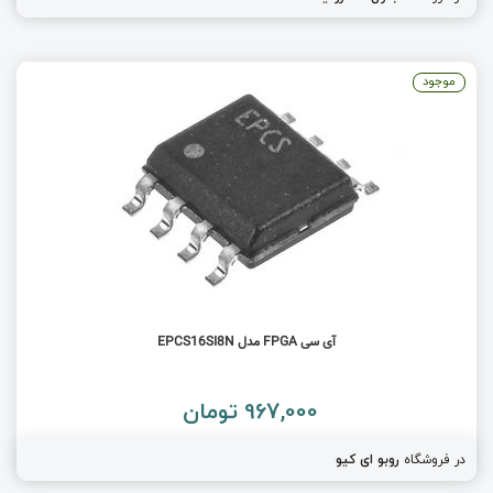
موجود
آی سی FPGA مدل EPCS16SI8N
967,000 تومان
در فروشگاه
روبو ای کیو