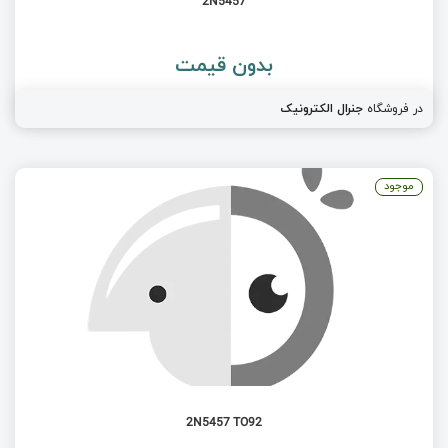
2N5457
بدون قیمت
در فروشگاه
جنرال الکترونیک
موجود
2N5457 TO92