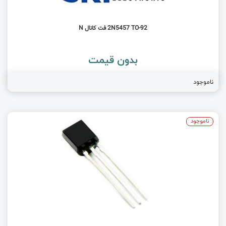
2N5457 TO-92 فت کانال N
بدون قیمت
ناموجود
ناموجود