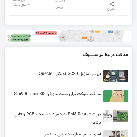
18 ساعت
3 سال پیش
پیش
تهران
مقالات مرتبط در سیسوگ
بررسی ماژول SC20 کویکتل Quectel
ساخت سوکت برای تست ماژول sim800 و Sim900
پروژه FMS Reader به همراه شماتیک، PCB و فایل
برنامه
آمدی جانم به قربانت، ولی حالا چرا!