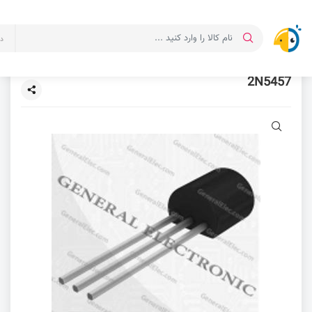
د
2N5457