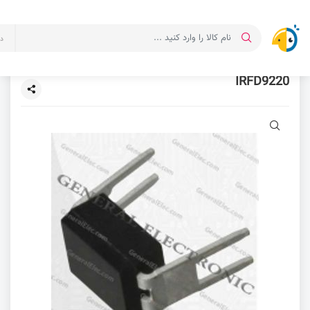
د
IRFD9220