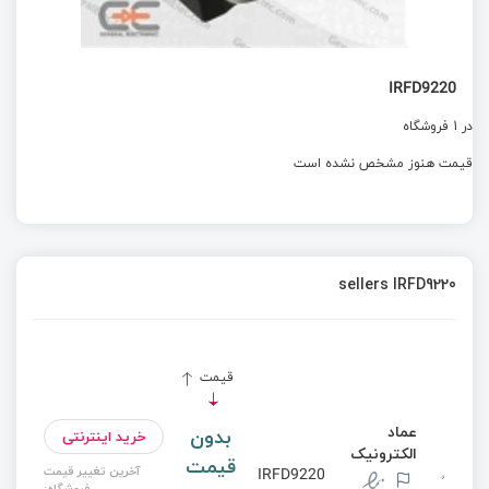
IRFD9220
در 1 فروشگاه
قیمت هنوز مشخص نشده است
sellers IRFD9220
قیمت
عماد
بدون
خرید اینترنتی
الکترونیک
قیمت
آخرین تغییر قیمت
IRFD9220
فروشگاه: