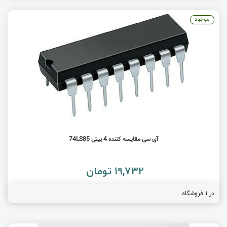
موجود
آی سی مقایسه کننده 4 بیتی 74LS85
19,732 تومان
در 1 فروشگاه