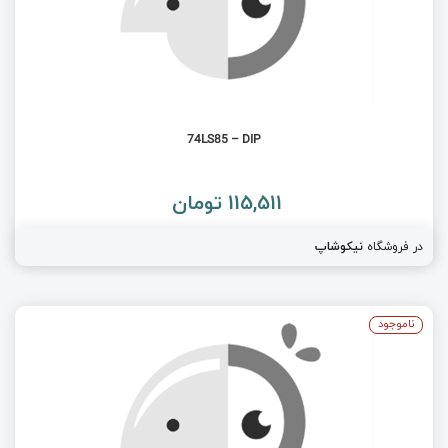
74LS85 – DIP
115,511 تومان
در فروشگاه
نیکوشاپ
ناموجود