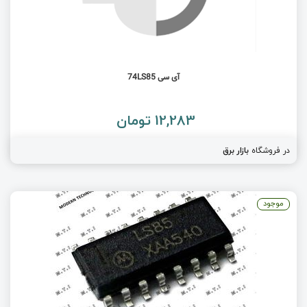
آی سی 74LS85
12,283 تومان
در فروشگاه
بازار برق
موجود