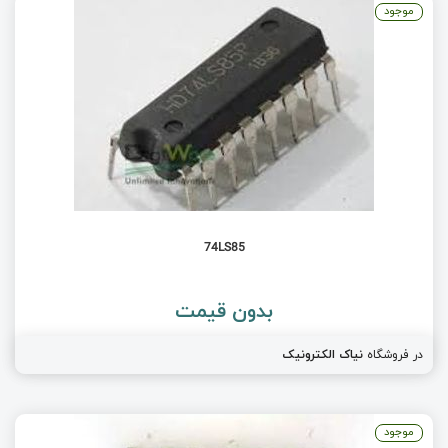
موجود
74LS85
بدون قیمت
در فروشگاه
نیاک الکترونیک
موجود