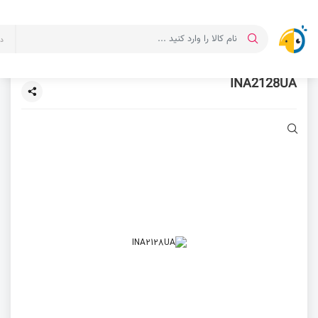
د
INA2128UA