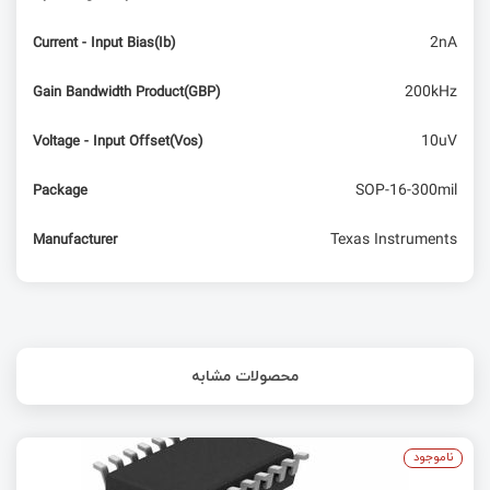
2nA
Current - Input Bias(Ib)
200kHz
Gain Bandwidth Product(GBP)
10uV
Voltage - Input Offset(Vos)
SOP-16-300mil
Package
Texas Instruments
Manufacturer
محصولات مشابه
ناموجود