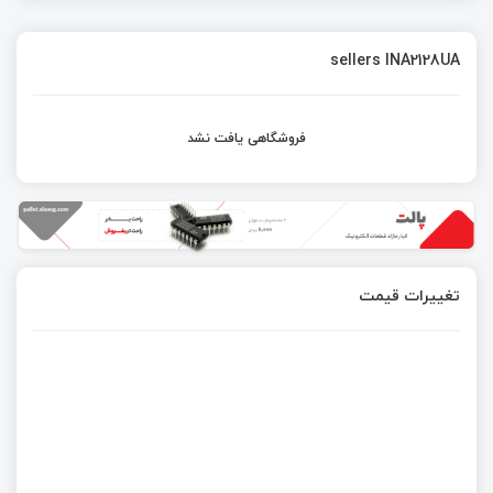
sellers INA2128UA
فروشگاهی یافت نشد
تغییرات قیمت