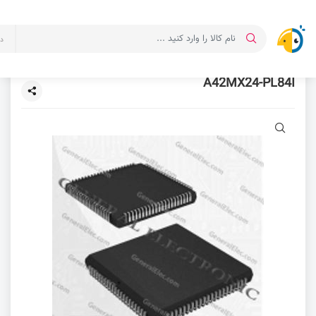
د
A42MX24-PL84I