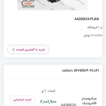
A42MX24-PL84I
در 1 فروشگاه
2,001,900 تومان
خرید با کمترین قیمت
sellers A42MX24-PL84I
قیمت
میکروسنتر
خرید اینترنتی
2,001,900
الکترونیک
A42MX24-