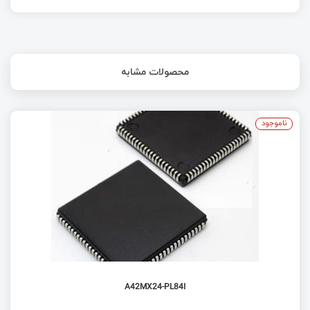
محصولات مشابه
ناموجود
A42MX24-PL84I