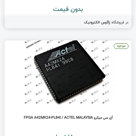
بدون قیمت
در فروشگاه
زاگرس الکترونیک
موجود
آی سی میکرو FPGA A42MX24-PL84I / ACTEL MALAYSIA