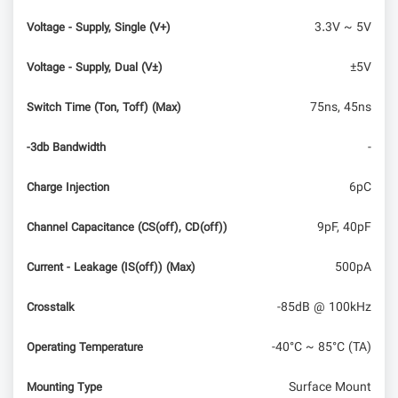
3.3V ~ 5V
Voltage - Supply, Single (V+)
±5V
Voltage - Supply, Dual (V±)
75ns, 45ns
Switch Time (Ton, Toff) (Max)
-
-3db Bandwidth
6pC
Charge Injection
9pF, 40pF
Channel Capacitance (CS(off), CD(off))
500pA
Current - Leakage (IS(off)) (Max)
-85dB @ 100kHz
Crosstalk
-40°C ~ 85°C (TA)
Operating Temperature
Surface Mount
Mounting Type