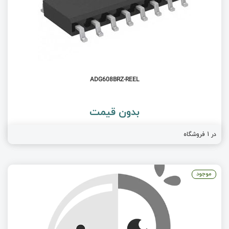
ADG608BRZ-REEL
بدون قیمت
در 1 فروشگاه
موجود