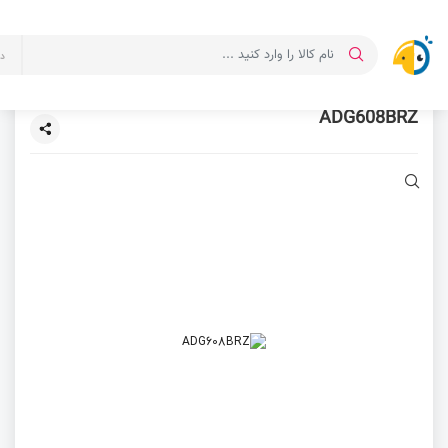
د
ADG608BRZ